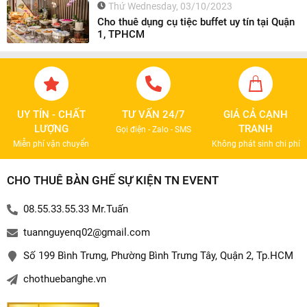
Thứ Wednesday, 03/10/2023
Cho thuê dụng cụ tiệc buffet uy tín tại Quận
1, TPHCM
UY TÍN - CHẤT
TƯ VẤN 24/7
GIÁ CẢ CẠNH
LƯỢNG
TRANH
Gọi điện - Zalo - SMS
Miễn phí vận chuyển
Không phát sinh chi phí
CHO THUÊ BÀN GHẾ SỰ KIỆN TN EVENT
08.55.33.55.33 Mr.Tuấn
tuannguyenq02@gmail.com
Số 199 Bình Trưng, Phường Bình Trưng Tây, Quận 2, Tp.HCM
chothuebanghe.vn