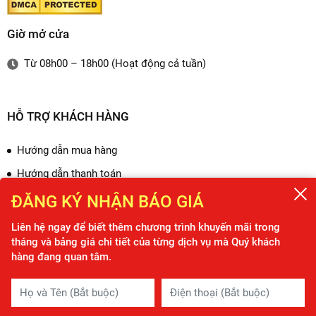
Giờ mở cửa
Từ 08h00 – 18h00 (Hoạt động cả tuần)
HỖ TRỢ KHÁCH HÀNG
Hướng dẫn mua hàng
Hướng dẫn thanh toán
Chính sách đổi trả
ĐĂNG KÝ NHẬN BÁO GIÁ
Chính sách bảo mật
Liên hệ ngay để biết thêm chương trình khuyến mãi trong
tháng và bảng giá chi tiết của từng dịch vụ mà Quý khách
Liên hệ với chúng tôi
hàng đang quan tâm.
KẾT NỐI VỚI CHÚNG TÔI