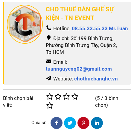
CHO THUÊ BÀN GHẾ SỰ
KIỆN - TN EVENT
Hotline:
08.55.33.55.33 Mr.Tuấn
Địa chỉ: Số 199 Bình Trưng,
Phường Bình Trưng Tây, Quận 2,
Tp.HCM
Email:
tuannguyenq02@gmail.com
Website:
chothuebanghe.vn
Bình chọn bài
(
5
/
3
bình
viết:
chọn)
Chia sẽ :