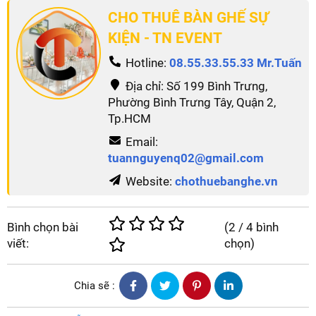
CHO THUÊ BÀN GHẾ SỰ
KIỆN - TN EVENT
Hotline:
08.55.33.55.33 Mr.Tuấn
Địa chỉ: Số 199 Bình Trưng,
Phường Bình Trưng Tây, Quận 2,
Tp.HCM
Email:
tuannguyenq02@gmail.com
Website:
chothuebanghe.vn
Bình chọn bài
(
2
/
4
bình
viết:
chọn)
Chia sẽ :