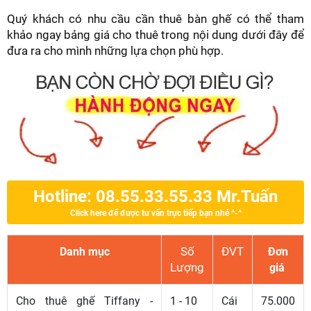
Quý khách có nhu cầu cần thuê bàn ghế có thể tham
khảo ngay bảng giá cho thuê trong nội dung dưới đây để
đưa ra cho mình những lựa chọn phù hợp.
Hotline: 08.55.33.55.33 Mr.Tuấn
Click here để được tư vấn trực tiếp bạn nhé ^-^
Số
ĐVT
Danh mục
Đơn
Lượng
giá
Cho thuê ghế Tiffany -
1 - 10
Cái
75.000